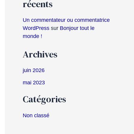
récents
Un commentateur ou commentatrice
WordPress
sur
Bonjour tout le
monde !
Archives
juin 2026
mai 2023
Catégories
Non classé