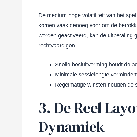
De medium‑hoge volatiliteit van het spel
komen vaak genoeg voor om de betrokke
worden geactiveerd, kan de uitbetaling 
rechtvaardigen.
Snelle besluitvorming houdt de a
Minimale sessielengte vermindert
Regelmatige winsten houden de s
3. De Reel Layo
Dynamiek