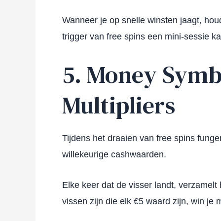
Wanneer je op snelle winsten jaagt, hou
trigger van free spins een mini‑sessie ka
5. Money Symbo
Multipliers
Tijdens het draaien van free spins fun
willekeurige cashwaarden.
Elke keer dat de visser landt, verzamelt
vissen zijn die elk €5 waard zijn, win je