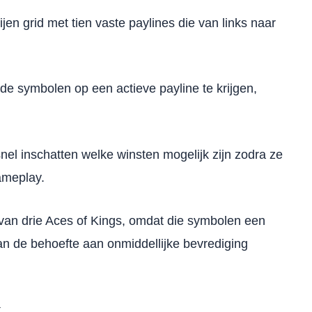
ijen grid met tien vaste paylines die van links naar
e symbolen op een actieve payline te krijgen,
snel inschatten welke winsten mogelijk zijn zodra ze
ameplay.
 van drie Aces of Kings, omdat die symbolen een
aan de behoefte aan onmiddellijke bevrediging
.